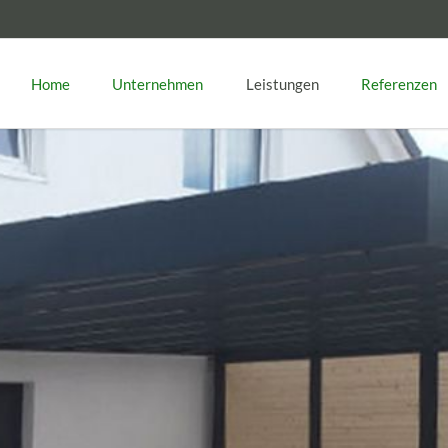
Home
Unternehmen
Leistungen
Referenzen
n Hannover
Bahnstation Bielefeld
hachtabdeckungen
Terrassenüberdachungen
hlachthofausstattung
Tore
nderanfertigungen
Treppen / Glastreppen
nnenschutz
Türen / Fenster
adtmobiliar
Vordächer