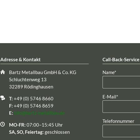
Adresse & Kontakt
Call-Back-Service
Pflichtfeld
Bartz Metallbau GmbH & Co. KG
Name
*
Schluchtenweg 13
32289 Rödinghausen
Pflichtfeld
E-Mail
*
T:
+49 (0) 5746 8660
F:
+49 (0) 5746 8659
E:
info@bartz-metallbau.de
Telefonnummer
MO-FR:
07:00–15:45 Uhr
SA, SO, Feiertag:
geschlossen