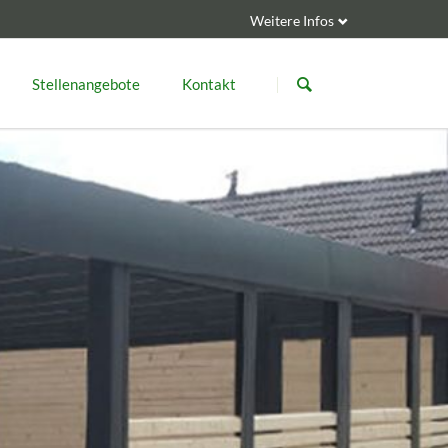
Weitere Infos
Navigation
Navigation
überspringen
überspringen
Stellenangebote
Kontakt
DBB Forum Berlin
JVA Herfor
Metallbau- Meister
Konstruktionsmechaniker
Ausbildung zum Konstruktionsmechaniker